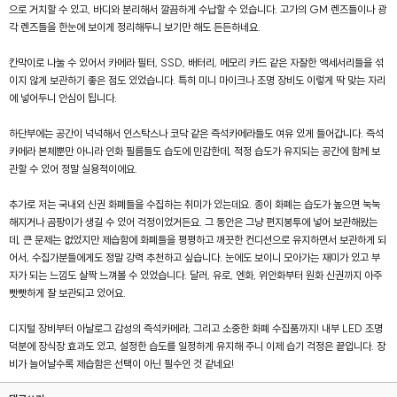
으로 거치할 수 있고, 바디와 분리해서 깔끔하게 수납할 수 있습니다. 고가의 GM 렌즈들이나 광
각 렌즈들을 한눈에 보이게 정리해두니 보기만 해도 든든하네요.
칸막이로 나눌 수 있어서 카메라 필터, SSD, 배터리, 메모리 카드 같은 자잘한 액세서리들을 섞
이지 않게 보관하기 좋은 점도 있었습니다. 특히 미니 마이크나 조명 장비도 이렇게 딱 맞는 자리
에 넣어두니 안심이 됩니다.
하단부에는 공간이 넉넉해서 인스탁스나 코닥 같은 즉석카메라들도 여유 있게 들어갑니다. 즉석
카메라 본체뿐만 아니라 인화 필름들도 습도에 민감한데, 적정 습도가 유지되는 공간에 함께 보
관할 수 있어 정말 실용적이에요.
추가로 저는 국내외 신권 화폐들을 수집하는 취미가 있는데요. 종이 화폐는 습도가 높으면 눅눅
해지거나 곰팡이가 생길 수 있어 걱정이었거든요. 그 동안은 그냥 편지봉투에 넣어 보관해왔는
데, 큰 문제는 없었지만 제습함에 화폐들을 평평하고 깨끗한 컨디션으로 유지하면서 보관하게 되
어서, 수집가분들에게도 정말 강력 추천하고 싶습니다. 눈에도 보이니 모아가는 재미가 있고 부
자가 되는 느낌도 살짝 느껴볼 수 있었습니다. 달러, 유로, 엔화, 위안화부터 원화 신권까지 아주
빳빳하게 잘 보관되고 있어요.
디지털 장비부터 아날로그 감성의 즉석카메라, 그리고 소중한 화폐 수집품까지! 내부 LED 조명
덕분에 장식장 효과도 있고, 설정한 습도를 일정하게 유지해 주니 이제 습기 걱정은 끝입니다. 장
비가 늘어날수록 제습함은 선택이 아닌 필수인 것 같네요!