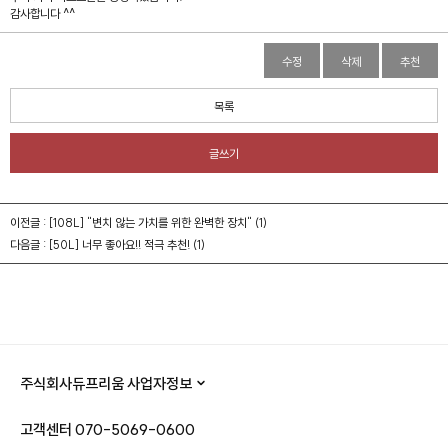
감사합니다 ^^
수정
삭제
추천
목록
글쓰기
이전글 :
[108L] "변치 않는 가치를 위한 완벽한 장치"
(1)
다음글 :
[50L] 너무 좋아요!! 적극 추천!
(1)
주식회사듀프리움 사업자정보
고객센터
070-5069-0600