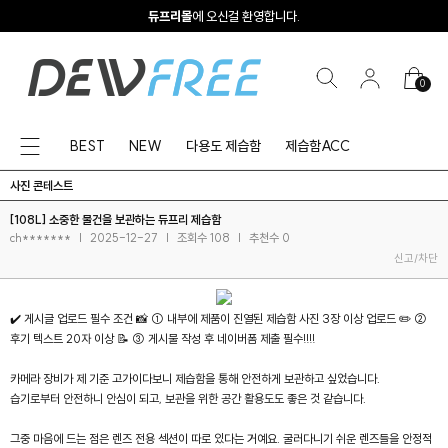
듀프리몰
에 오신걸 환영합니다.
0
BEST
NEW
다용도 제습함
제습함ACC
사진 콘테스트
[108L] 소중한 물건을 보관하는 듀프리 제습함
ch*******
|
2025-12-27
|
조회수 108
|
추천수 0
신고/차단
✔️ 게시글 업로드 필수 조건 📸 ① 내부에 제품이 진열된 제습함 사진 3장 이상 업로드 ✏️ ②
후기 텍스트 20자 이상 📝 ③ 게시물 작성 후 네이버폼 제출 필수!!!!
카메라 장비가 제 기준 고가이다보니 제습함을 통해 안전하게 보관하고 싶었습니다.
습기로부터 안전하니 안심이 되고, 보관을 위한 공간 활용도도 좋은 것 같습니다.
그중 마음에 드는 점은 렌즈 전용 섹션이 따로 있다는 거예요. 굴러다니기 쉬운 렌즈들을 안정적