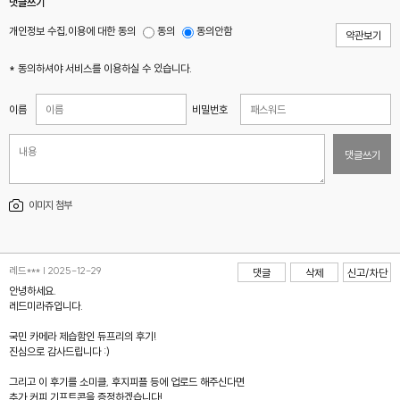
댓글쓰기
개인정보 수집,이용에 대한 동의
동의
동의안함
약관보기
* 동의하셔야 서비스를 이용하실 수 있습니다.
이름
비밀번호
댓글쓰기
이미지 첨부
레드*** | 2025-12-29
댓글
삭제
신고/차단
안녕하세요.
레드미라쥬입니다.
국민 카메라 제습함인 듀프리의 후기!
진심으로 감사드립니다 :)
그리고 이 후기를 소미클, 후지피플 등에 업로드 해주신다면
추가 커피 기프트콘을 증정하겠습니다!