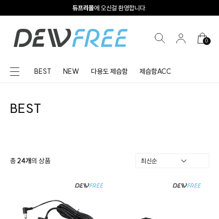
듀프리몰
에 오신걸 환영합니다.
0
BEST
NEW
다용도 제습함
제습함ACC
BEST
총
24
개
의 상품