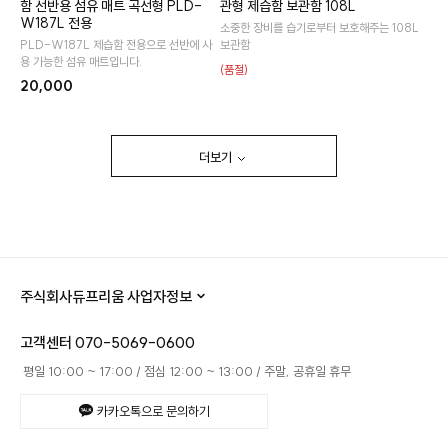
함 선반용 섬유 매트 곡선형 PLD-
관형 제습함 보관함 108L
W187L 전용
소중한 장비를 습기로부터 보호해주는 108L
PLD-W187L 제습함 전용으로 선반에 사
보관함
용 가능한 섬유 매트입니다.
(품절)
20,000
더보기
주식회사듀프리움 사업자정보
고객센터
070-5069-0600
평일 10:00 ~ 17:00
점심 12:00 ~ 13:00
주말, 공휴일 휴무
카카오톡으로 문의하기