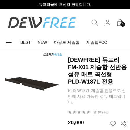
듀프리몰
에 오신걸 환영합니다.
0
BEST
NEW
다용도 제습함
제습함ACC
[DEWFREE] 듀프리
FM-X01 제습함 선반용
섬유 매트 곡선형
PLD-W187L 전용
PLD-W187L 제습함 전용으로 선
반에 사용 가능한 섬유 매트입니
다.
리뷰없음
20,000