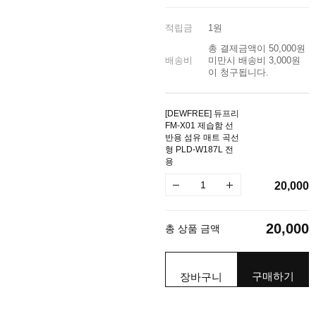
적립금
1원
총 결제금액이 50,000원
배송비
미만시 배송비 3,000원
이 청구됩니다.
[DEWFREE] 듀프리
FM-X01 제습함 선
반용 섬유 매트 곡선
형 PLD-W187L 전
용
20,000
20,000
총 상품 금액
구매하기
장바구니